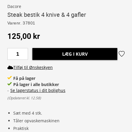
Dacore
Steak bestik 4 knive & 4 gafler
Varenr.
37801
125,00 kr
LÆG I KURV
Tilføj til Ønskeskyen
Få på lager
På lager i alle butikker
-
Se lagerstatus i dit bolighus
(
Opdateret kl. 12.58
)
Sæt med 4 stk.
Tåler opvaskemaskinen
Praktisk