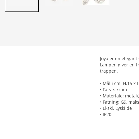
Joya er en elegant
Lampen giver en fr
trappen.
• Mål i cm: H.15 x L
• Farve: krom
• Materiale: metal/
• Fatning: G9, mak
• Ekskl. Lyskilde