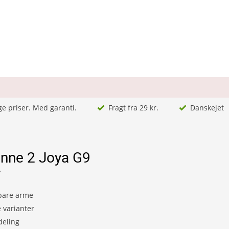
ge priser. Med garanti.
Fragt fra 29 kr.
Danskejet
inne 2 Joya G9
7
bare arme
e varianter
deling