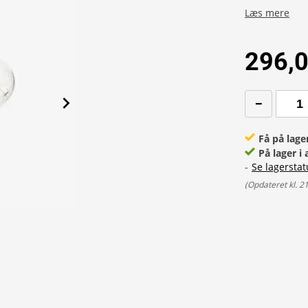
Læs mere
296,0
Få på lage
På lager i 
-
Se lagerstat
(
Opdateret kl. 2