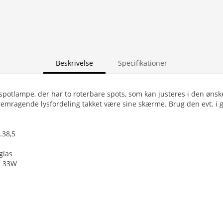
Beskrivelse
Specifikationer
 spotlampe, der har to roterbare spots, som kan justeres i den ønsk
emragende lysfordeling takket være sine skærme. Brug den evt. i 
.38,5
glas
s 33W