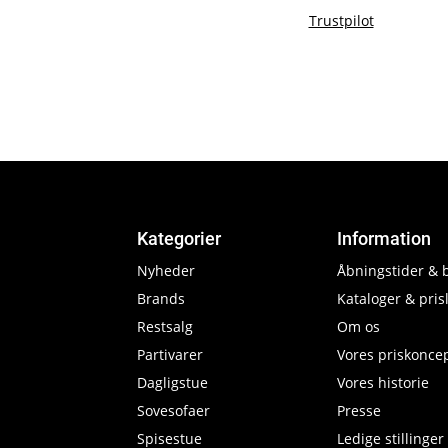
Trustpilot
Kategorier
Information
Nyheder
Åbningstider & 
Brands
Kataloger & prisl
Restsalg
Om os
Partivarer
Vores priskonce
Dagligstue
Vores historie
Sovesofaer
Presse
Spisestue
Ledige stillinger