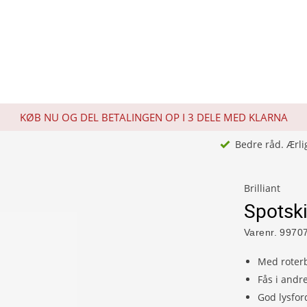
KØB NU OG DEL BETALINGEN OP I 3 DELE MED KLARNA
Bedre råd. Ærli
Brilliant
Spotsk
Varenr.
9970
Med roter
Fås i andr
God lysfor