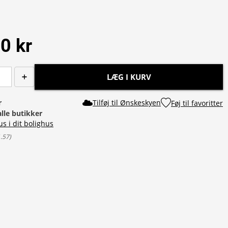
0 kr
LÆG I KURV
r
Tilføj til Ønskeskyen
Føj til favoritter
alle butikker
us i dit bolighus
1.57
)