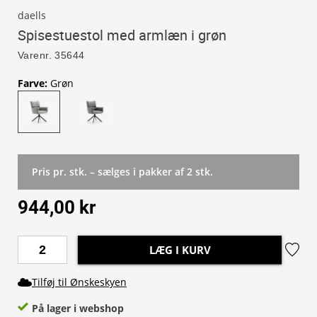
daells
Spisestuestol med armlæn i grøn
Varenr.
35644
Farve
:
Grøn
Pris pr. stk. – sælges i pakker af 2 stk.
944,00 kr
LÆG I KURV
Tilføj til Ønskeskyen
På lager i webshop