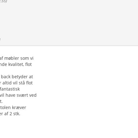
2.55
)
e
 af møbler som vi
e kvalitet, flot
 back betyder at
ltid vil stå flot
fantastisk
vil have svært ved
t.
stolen kræver
 af 2 stk.