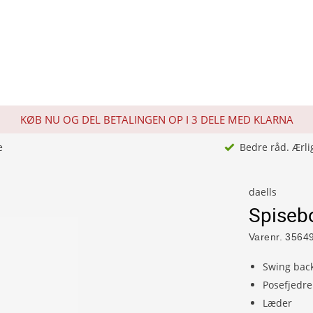
KØB NU OG DEL BETALINGEN OP I 3 DELE MED KLARNA
e
Bedre råd. Ærli
daells
Spiseb
Varenr.
3564
Swing back
Posefjedre
Læder