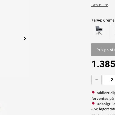
Læs mere
Farve
:
Creme
Pris pr. st
1.385
Midlertidi
forventes på 
Udsolgt i 
-
Se lagerstat