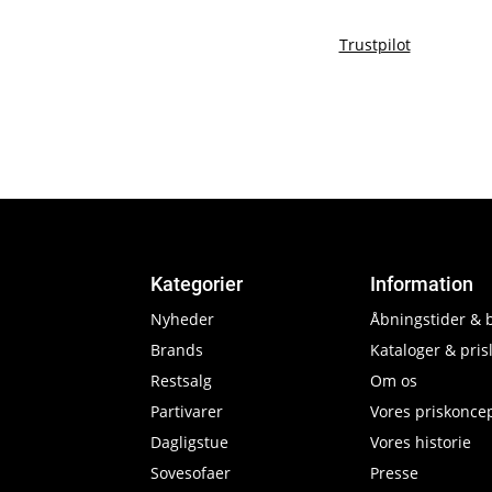
Trustpilot
Kategorier
Information
Nyheder
Åbningstider & 
Brands
Kataloger & prisl
Restsalg
Om os
Partivarer
Vores priskonce
Dagligstue
Vores historie
Sovesofaer
Presse