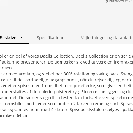
(
Opdateret kl. 2
Beskrivelse
Specifikationer
Vejledninger og datablad
 er en del af vores Daells Collection. Daells Collection er en serie
 af at kunne præsenterer. De udmærker sig ved at være en fremragend
prisen.
r er med armlæn, og stellet har 360° rotation og swing back. Swing
 retur til det oprindelige udgangspunkt, når du rejser dig, og derfor a
 sædet er spisestolen fremstillet med posefjedre, som giver en helt 
understøttes af den bløde polsteret ryg. Stolen er højrygget og du 
isebordet. Du sidder så godt så festen kan fortsætte ved spiseborde
r fremstillet med læder som findes i 2 farver, creme og sort. Spise
lse, og samles nemt med 4 skruer. Spisebordsstolen sælges i pakker
 armlæn: 64 cm