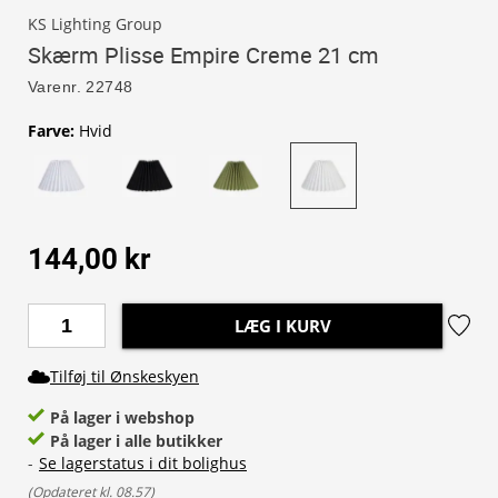
KS Lighting Group
Skærm Plisse Empire Creme 21 cm
Varenr.
22748
Farve
:
Hvid
144,00 kr
LÆG I KURV
Tilføj til Ønskeskyen
På lager i webshop
På lager i alle butikker
-
Se lagerstatus i dit bolighus
(
Opdateret kl. 08.57
)