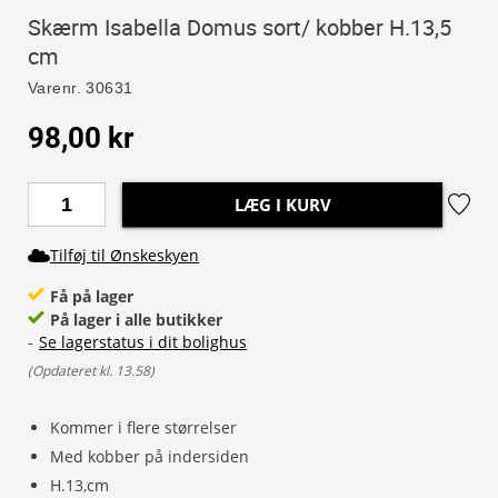
Skærm Isabella Domus sort/ kobber H.13,5
cm
Varenr.
30631
98,00 kr
LÆG I KURV
Tilføj til Ønskeskyen
Få på lager
På lager i alle butikker
-
Se lagerstatus i dit bolighus
(
Opdateret kl. 13.58
)
Kommer i flere størrelser
Med kobber på indersiden
H.13,cm