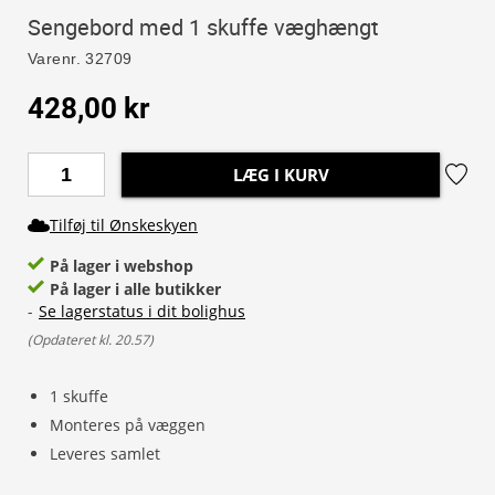
Sengebord med 1 skuffe væghængt
Varenr.
32709
428,00 kr
LÆG I KURV
Tilføj til Ønskeskyen
På lager i webshop
På lager i alle butikker
-
Se lagerstatus i dit bolighus
(
Opdateret kl. 20.57
)
1 skuffe
Monteres på væggen
Leveres samlet