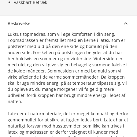
Vaskbart Betræk
Beskrivelse
Luksus topmadras, som vil øge komforten i din seng.
Topmadrassen er fremstillet med en kerne i latex, som er
polsteret med uld på den ene side og bomuld på den
anden side. Forskellen på polstringen betyder at du har
henholdsvis en sommer og en vinterside. Vintersiden er
med uld, og den vil give sig en behagelig varmene følelse i
de kolde måneder. Sommesiden er med bomuld som vil
virke afkølende i de varme sommermåneder. Da kroppen
skal bruge mindre energi på at temperatur tilpasse sig, vil
du opleve at, du mange morgener vil følge dig mere
udhvilet, fordi kroppen har brugt mindre energi i løbet af
natten.
Latex er et naturmateriale, det er meget kompakt og derfor
gennemhullet for at sikre at fugten ledes bort. Latex har et
naturligt forsvar mod husstøvmider, som ikke kan trives i
latex, og madrassen er derfor velegnet til kunder med