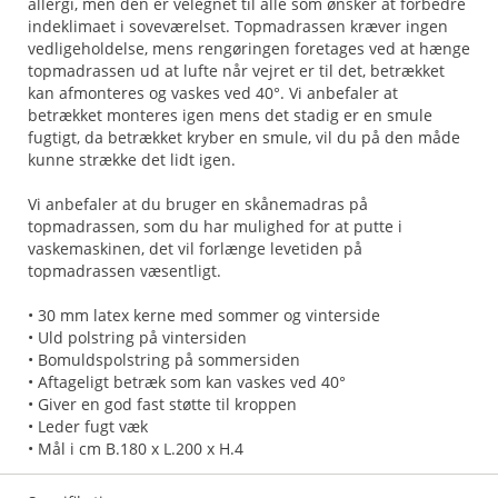
allergi, men den er velegnet til alle som ønsker at forbedre
indeklimaet i soveværelset. Topmadrassen kræver ingen
vedligeholdelse, mens rengøringen foretages ved at hænge
topmadrassen ud at lufte når vejret er til det, betrækket
kan afmonteres og vaskes ved 40°. Vi anbefaler at
betrækket monteres igen mens det stadig er en smule
fugtigt, da betrækket kryber en smule, vil du på den måde
kunne strække det lidt igen.
Vi anbefaler at du bruger en skånemadras på
topmadrassen, som du har mulighed for at putte i
vaskemaskinen, det vil forlænge levetiden på
topmadrassen væsentligt.
• 30 mm latex kerne med sommer og vinterside
• Uld polstring på vintersiden
• Bomuldspolstring på sommersiden
• Aftageligt betræk som kan vaskes ved 40°
• Giver en god fast støtte til kroppen
• Leder fugt væk
• Mål i cm B.180 x L.200 x H.4