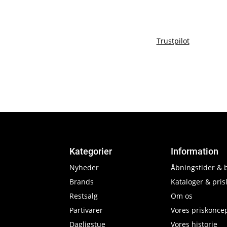
Trustpilot
Kategorier
Information
Nyheder
Åbningstider & 
Brands
Kataloger & prisl
Restsalg
Om os
Partivarer
Vores priskonce
Dagligstue
Vores historie