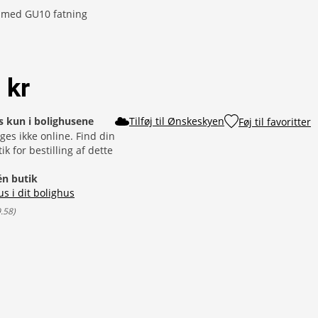
 med GU10 fatning
 kr
s kun i bolighusene
Tilføj til Ønskeskyen
Føj til favoritter
ges ikke online. Find din
k for bestilling af dette
 én butik
us i dit bolighus
9.58
)