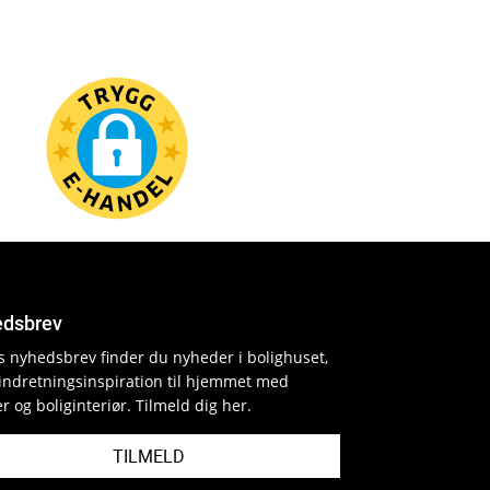
dsbrev
es nyhedsbrev finder du nyheder i bolighuset,
indretningsinspiration til hjemmet med
r og boliginteriør. Tilmeld dig her.
TILMELD