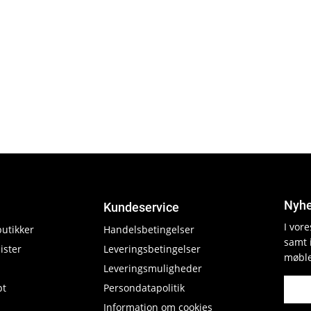
Nyhe
Kundeservice
I vor
butikker
Handelsbetingelser
samt 
ister
Leveringsbetingelser
møble
Leveringsmuligheder
pt
Persondatapolitik
Information om cookies