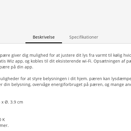
Beskrivelse
Specifikationer
ære giver dig mulighed for at justere dit lys fra varmt til kølig hvi
tis Wiz app, og kobles til dit eksisterende wi-Fi. Opsætningen af p
 pære på din app.
ligheder for at styre belysningen i dit hjem. pæren kan lysdæmpe
rer din belysning, overvåge energiforbruget på pæren, og mange 
6 x Ø. 3.9 cm
0 K