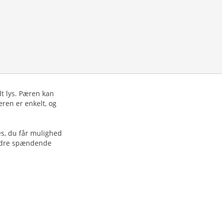
dt lys. Pæren kan
æren er enkelt, og
s, du får mulighed
andre spændende