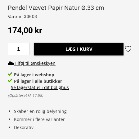
Pendel Vævet Papir Natur Ø.33 cm
Varenr.
33603
174,00 kr
LÆG I KURV
Tilføj til Ønskeskyen
På lager i webshop
På lager i alle butikker
-
Se lagerstatus i dit bolighus
(
Opdateret kl. 17.58
)
Skaber en rolig belysning
Kommer i flere varianter
Dekorativ