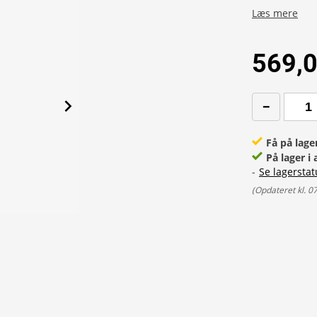
Læs mere
569,0
Få på lage
På lager i 
-
Se lagerstat
(
Opdateret kl. 0