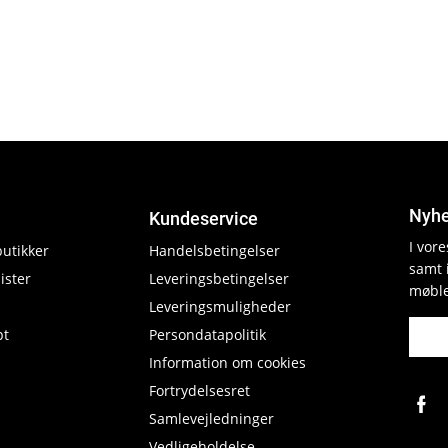
Nyhe
Kundeservice
I vor
butikker
Handelsbetingelser
samt 
ister
Leveringsbetingelser
møble
Leveringsmuligheder
pt
Persondatapolitik
Information om cookies
Fortrydelsesret
Samlevejledninger
Vedligeholdelse