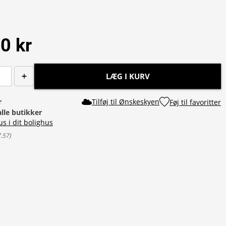
0 kr
LÆG I KURV
r
Tilføj til Ønskeskyen
Føj til favoritter
alle butikker
us i dit bolighus
7.57
)