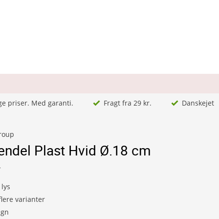
ge priser. Med garanti.
Fragt fra 29 kr.
Danskejet
Group
endel Plast Hvid Ø.18 cm
1
 lys
lere varianter
ign