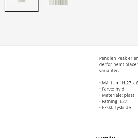
Pendlen Peak er en
derfor nemt placer
varianter.
• Mål i cm: H.27 x 
• Farve: hvid
• Materiale: plast
• Fatning: E27
• Ekskl. Lyskilde