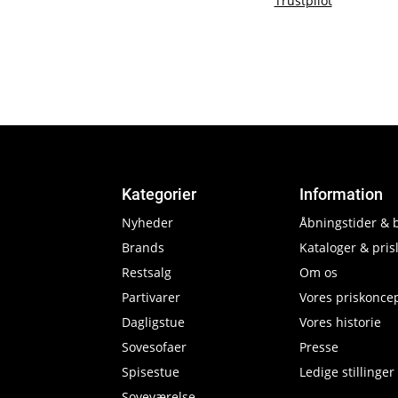
Trustpilot
Kategorier
Information
Nyheder
Åbningstider & 
Brands
Kataloger & prisl
Restsalg
Om os
Partivarer
Vores priskonce
Dagligstue
Vores historie
Sovesofaer
Presse
Spisestue
Ledige stillinger
Soveværelse