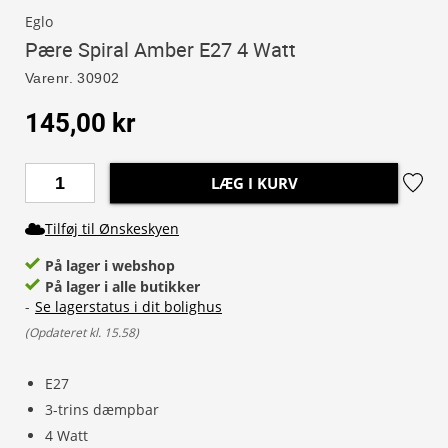
Eglo
Pære Spiral Amber E27 4 Watt
Varenr.
30902
145,00 kr
LÆG I KURV
Tilføj til Ønskeskyen
På lager i webshop
På lager i alle butikker
-
Se lagerstatus i dit bolighus
(
Opdateret kl. 15.58
)
E27
3-trins dæmpbar
4 Watt