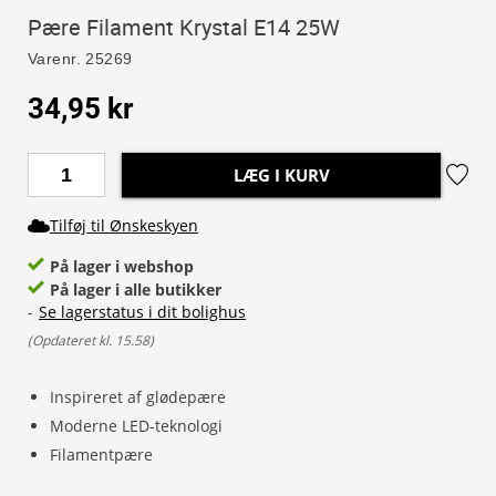
Pære Filament Krystal E14 25W
Varenr.
25269
34,95 kr
LÆG I KURV
Tilføj til Ønskeskyen
På lager i webshop
På lager i alle butikker
-
Se lagerstatus i dit bolighus
(
Opdateret kl. 15.58
)
Inspireret af glødepære
Moderne LED-teknologi
Filamentpære