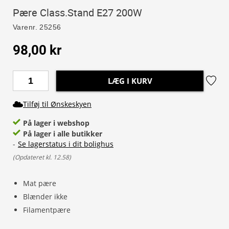
Pære Class.Stand E27 200W
Varenr.
25256
98,00 kr
LÆG I KURV
Tilføj til Ønskeskyen
På lager i webshop
På lager i alle butikker
-
Se lagerstatus i dit bolighus
(
Opdateret kl. 12.58
)
Mat pære
Blænder ikke
Filamentpære