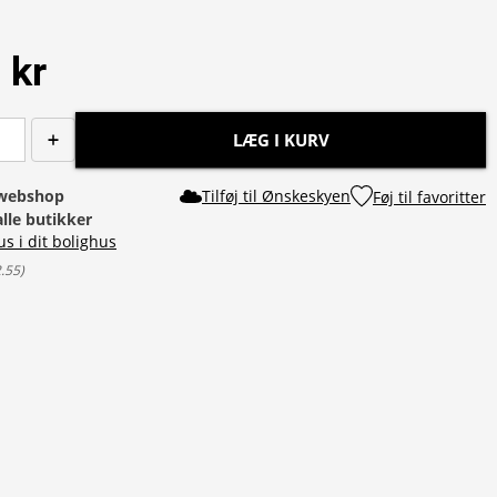
 kr
LÆG I KURV
i webshop
Tilføj til Ønskeskyen
Føj til favoritter
alle butikker
us i dit bolighus
2.55
)