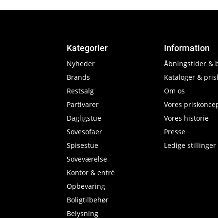
Kategorier
Information
Nyheder
Åbningstider & 
Brands
Kataloger & prisl
Restsalg
Om os
Partivarer
Vores priskonce
Dagligstue
Vores historie
Sovesofaer
Presse
Spisestue
Ledige stillinger
Soveværelse
Kontor & entré
Opbevaring
Boligtilbehør
Belysning