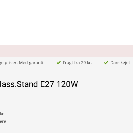
ge priser. Med garanti.
Fragt fra 29 kr.
Danskejet
lass.Stand E27 120W
4
kke
ære