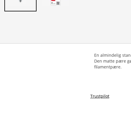
En almindelig stan
Den matte pære gør
filamentpære.
Trustpilot