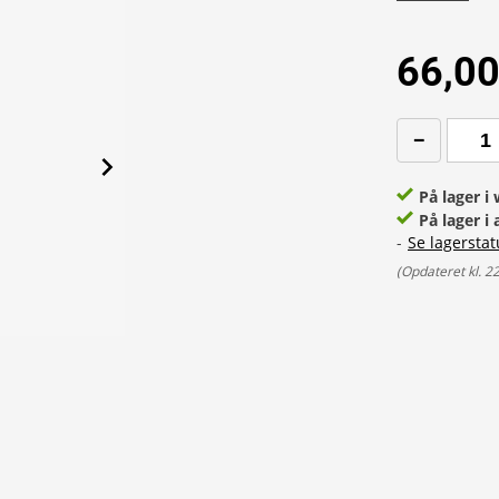
66,00
På lager 
På lager i 
-
Se lagerstat
(
Opdateret kl. 2