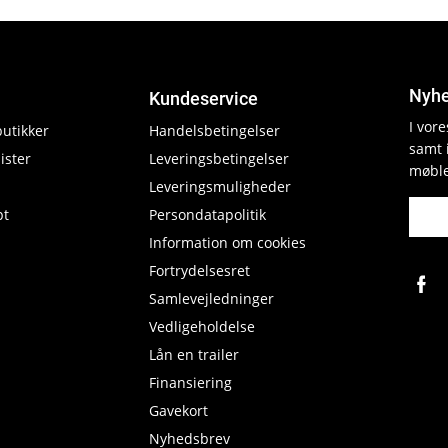
Nyhe
Kundeservice
I vor
butikker
Handelsbetingelser
samt 
ister
Leveringsbetingelser
møble
Leveringsmuligheder
pt
Persondatapolitik
Information om cookies
Fortrydelsesret
Samlevejledninger
Vedligeholdelse
Lån en trailer
Finansiering
Gavekort
Nyhedsbrev