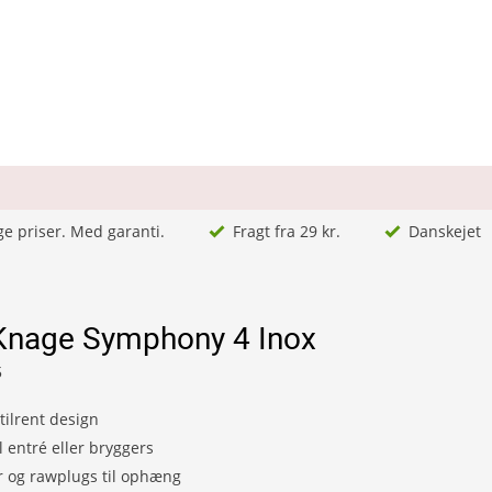
ge priser. Med garanti.
Fragt fra 29 kr.
Danskejet
 Knage Symphony 4 Inox
5
tilrent design
l entré eller bryggers
er og rawplugs til ophæng