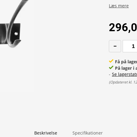
Læs mere
296,0
Få på lage
På lager i 
-
Se lagerstat
(
Opdateret kl. 1
Beskrivelse
Specifikationer