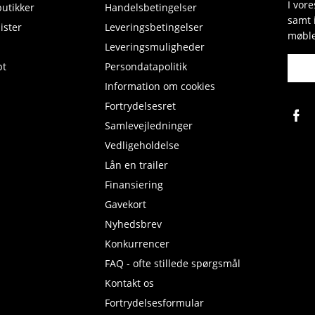
I vor
butikker
Handelsbetingelser
samt 
ister
Leveringsbetingelser
møble
Leveringsmuligheder
pt
Persondatapolitik
Information om cookies
Fortrydelsesret
Samlevejledninger
Vedligeholdelse
Lån en trailer
Finansiering
Gavekort
Nyhedsbrev
Konkurrencer
FAQ - ofte stillede spørgsmål
Kontakt os
Fortrydelsesformular