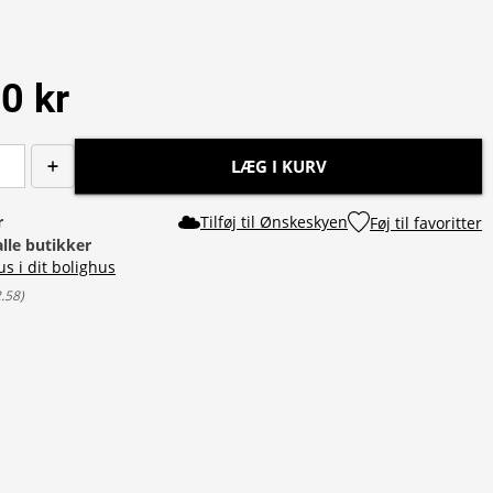
0 kr
LÆG I KURV
r
Tilføj til Ønskeskyen
Føj til favoritter
alle butikker
us i dit bolighus
2.58
)