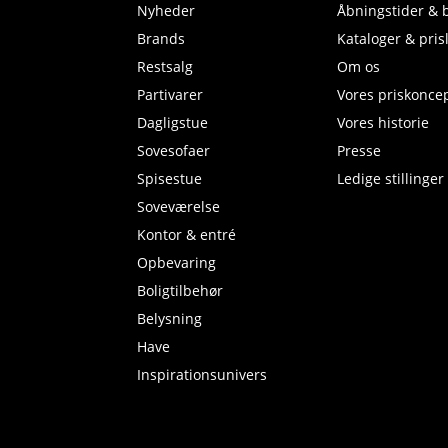
Nyheder
Åbningstider & 
Brands
Kataloger & prisl
Restsalg
Om os
Partivarer
Vores priskonce
Dagligstue
Vores historie
Sovesofaer
Presse
Spisestue
Ledige stillinger
Soveværelse
Kontor & entré
Opbevaring
Boligtilbehør
Belysning
Have
Inspirationsunivers