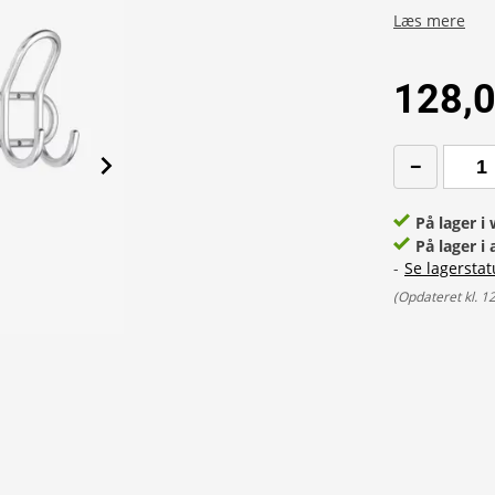
Læs mere
128,0
På lager 
På lager i 
-
Se lagerstat
(
Opdateret kl. 1