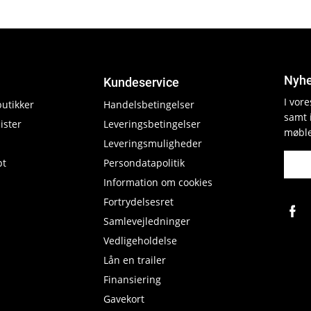
Nyhe
Kundeservice
I vor
butikker
Handelsbetingelser
samt 
ister
Leveringsbetingelser
møble
Leveringsmuligheder
pt
Persondatapolitik
Information om cookies
Fortrydelsesret
Samlevejledninger
Vedligeholdelse
Lån en trailer
Finansiering
Gavekort