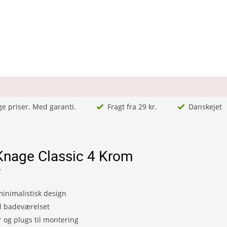
ge priser. Med garanti.
Fragt fra 29 kr.
Danskejet
 Knage Classic 4 Krom
7
minimalistisk design
il badeværelset
r og plugs til montering