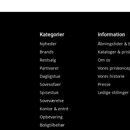
Kategorier
Information
Nyheder
Åbningstider & 
Brands
Kataloger & prisl
Restsalg
Om os
Partivarer
Vores priskonce
Dagligstue
Vores historie
Sovesofaer
Presse
Spisestue
Ledige stillinger
Soveværelse
Kontor & entré
Opbevaring
Boligtilbehør