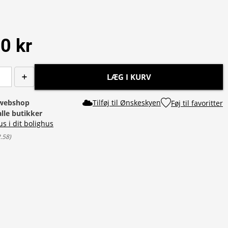
0 kr
LÆG I KURV
i webshop
Tilføj til Ønskeskyen
Føj til favoritter
alle butikker
us i dit bolighus
2.58
)