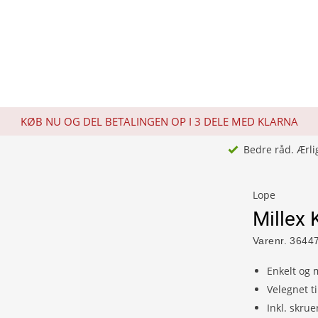
KØB NU OG DEL BETALINGEN OP I 3 DELE MED KLARNA
Bedre råd. Ærli
Lope
Millex
Varenr.
3644
Enkelt og 
Velegnet t
Inkl. skrue