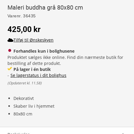
Maleri buddha grå 80x80 cm
Varenr.
36435
425,00 kr
Tilføj til Ønskeskyen
Forhandles kun i bolighusene
Produktet sælges ikke online. Find din nærmeste butik for
bestilling af dette produkt.
På lager i én butik
-
Se lagerstatus i dit bolighus
(
Opdateret kl. 11.58
)
Dekorativt
Skaber liv i hjemmet
80x80 cm