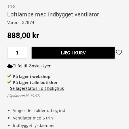
Trio
Loftlampe med indbygget ventilator
Varenr.
37874
888,00 kr
LÆG I KURV
Tilføj til Ønskeskyen
På lager i webshop
På lager i alle butikker
-
Se lagerstatus i dit bolighus
(
Opdateret kl. 19.57
)
Vinger der folder ud og ind
Ventilator med 6 trin
Indbygget lysdæmper