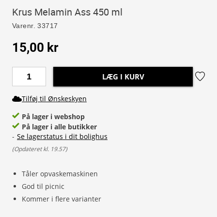
Krus Melamin Ass 450 ml
Varenr.
33717
15,00 kr
LÆG I KURV
Tilføj til Ønskeskyen
På lager i webshop
På lager i alle butikker
-
Se lagerstatus i dit bolighus
(
Opdateret kl. 19.57
)
Tåler opvaskemaskinen
God til picnic
Kommer i flere varianter