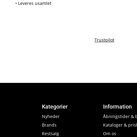
• Leveres usamlet
Trustpilot
Kategorier
Information
Nyheder
Åbningstider & 
Brands
Kataloger & prisl
Restsalg
Om os