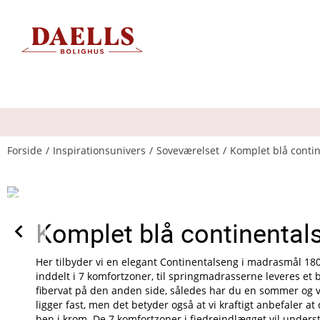
Forside
Inspirationsunivers
Soveværelset
Komplet blå conti
Komplet blå continental
Her tilbyder vi en elegant Continentalseng i madrasmål 1
inddelt i 7 komfortzoner, til springmadrasserne leveres e
fibervat på den anden side, således har du en sommer og v
ligger fast, men det betyder også at vi kraftigt anbefaler 
ben i krom. De 7 komfortzoner i fjedreindlægget vil underst