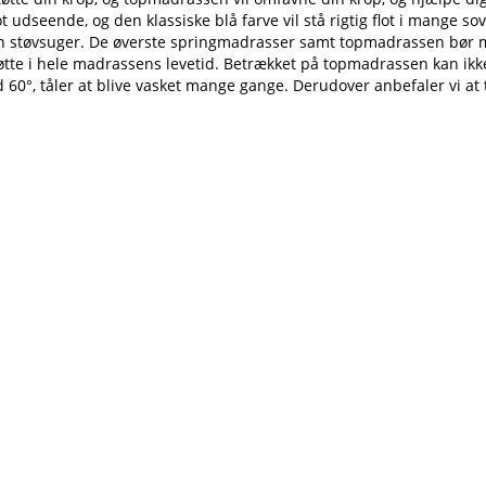
ot udseende, og den klassiske blå farve vil stå rigtig flot i mange
en støvsuger. De øverste springmadrasser samt topmadrassen bør 
tøtte i hele madrassens levetid. Betrækket på topmadrassen kan ikke
0°, tåler at blive vasket mange gange. Derudover anbefaler vi at