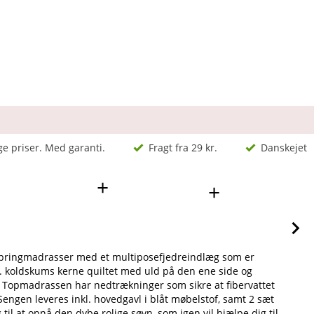
ge priser. Med garanti.
Fragt fra 29 kr.
Danskejet
+
+
 springmadrasser med et multiposefjedreindlæg som er
. koldskums kerne quiltet med uld på den ene side og
. Topmadrassen har nedtrækninger som sikre at fibervattet
Sengen leveres inkl. hovedgavl i blåt møbelstof, samt 2 sæt
il at opnå den dybe rolige søvn, som igen vil hjælpe dig til