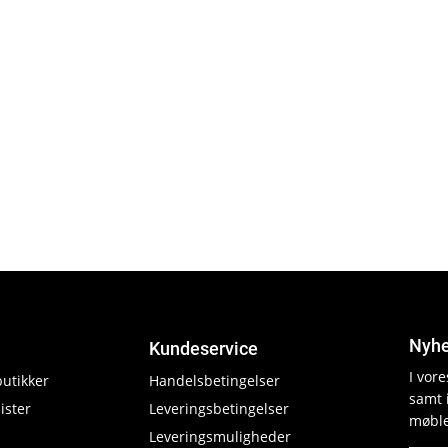
Nyhe
Kundeservice
I vor
butikker
Handelsbetingelser
samt 
ister
Leveringsbetingelser
møble
Leveringsmuligheder