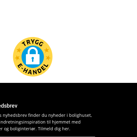
dsbrev
es nyhedsbrev finder du nyheder i bolighuset,
indretningsinspiration til hjemmet med
r og boliginteriør. Tilmeld dig her.