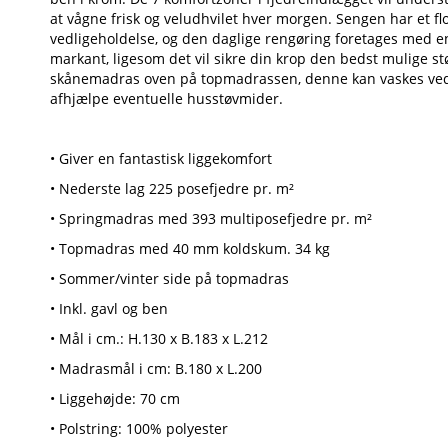
at vågne frisk og veludhvilet hver morgen. Sengen har et fl
vedligeholdelse, og den daglige rengøring foretages med 
markant, ligesom det vil sikre din krop den bedst mulige s
skånemadras oven på topmadrassen, denne kan vaskes ved 6
afhjælpe eventuelle husstøvmider.
• Giver en fantastisk liggekomfort
• Nederste lag 225 posefjedre pr. m²
• Springmadras med 393 multiposefjedre pr. m²
• Topmadras med 40 mm koldskum. 34 kg
• Sommer/vinter side på topmadras
• Inkl. gavl og ben
• Mål i cm.: H.130 x B.183 x L.212
• Madrasmål i cm: B.180 x L.200
• Liggehøjde: 70 cm
• Polstring: 100% polyester