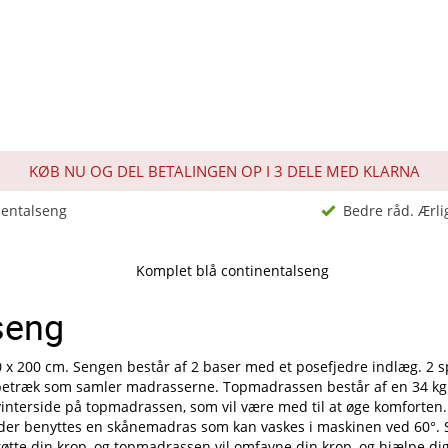
KØB NU OG DEL BETALINGEN OP I 3 DELE MED KLARNA
nentalseng
Bedre råd. Ærli
seng
80 x 200 cm. Sengen består af 2 baser med et posefjedre indlæg. 2
t betræk som samler madrasserne. Topmadrassen består af en 34 kg
interside på topmadrassen, som vil være med til at øge komforten
at der benyttes en skånemadras som kan vaskes i maskinen ved 60°. 
øtte din krop, og topmadrassen vil omfavne din krop, og hjælpe dig t