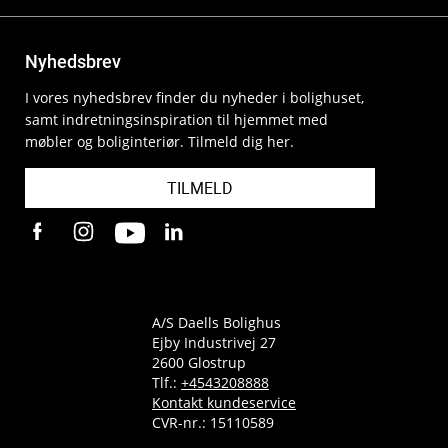
Nyhedsbrev
I vores nyhedsbrev finder du nyheder i bolighuset,
samt indretningsinspiration til hjemmet med
møbler og boliginteriør. Tilmeld dig her.
TILMELD
A/S Daells Bolighus
Ejby Industrivej 27
2600 Glostrup
Tlf.:
+4543208888
Kontakt kundeservice
CVR-nr.: 15110589