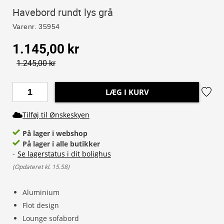
Havebord rundt lys grå
Varenr.
35954
1.145,00 kr
1.245,00 kr
LÆG I KURV
Tilføj til Ønskeskyen
På lager i webshop
På lager i alle butikker
-
Se lagerstatus i dit bolighus
(
Opdateret kl. 15.58
)
Aluminium
Flot design
Lounge sofabord