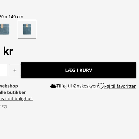
70 x 140 cm
 kr
LÆG I KURV
i webshop
Tilføj til Ønskeskyen
Føj til favoritter
alle butikker
us i dit bolighus
4.57
)