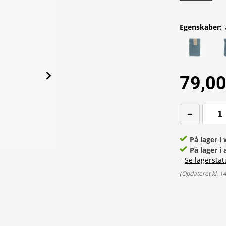
Egenskaber
:
79,00
På lager 
På lager i 
-
Se lagerstat
(
Opdateret kl. 1