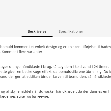
Beskrivelse
Specifikationer
bomuld kommer i et enkelt design og er en skøn tilføjelse til badev
 Kommer i flere varianter.
 tager dit nye håndklæde i brug, så læg dem i kold vand i 24 timer,
tte giver en bedre suge effekt, da bomuldsfibrene åbner sig. Du kan
 vand der gør, at eddiken binder farven til bomulden, så håndklæd
brug af skyllemiddel når du vasker håndklæder, da der dannes en 
klædernes suge- og tørreevne.