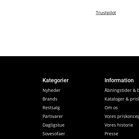
Trustpilot
Kategorier
Information
Nyheder
Åbningstider & 
Brands
Kataloger & prisl
Restsalg
Om os
Partivarer
Vores priskonce
Dagligstue
Vores historie
Sovesofaer
Presse