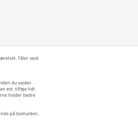
ærelset. Tåler vask
 inden du vasker
 evt. tilføje lidt
erne holder bedre
hinde på bomulden,