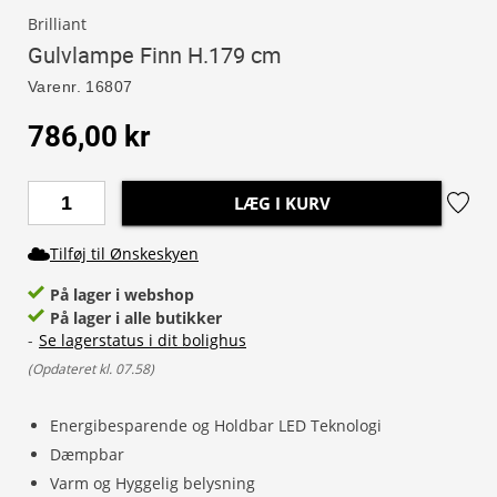
Brilliant
Gulvlampe Finn H.179 cm
Varenr.
16807
786,00 kr
LÆG I KURV
Tilføj til Ønskeskyen
På lager i webshop
På lager i alle butikker
-
Se lagerstatus i dit bolighus
(
Opdateret kl. 07.58
)
Energibesparende og Holdbar LED Teknologi
Dæmpbar
Varm og Hyggelig belysning