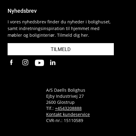
Nyhedsbrev
I vores nyhedsbrev finder du nyheder i bolighuset,
samt indretningsinspiration til hjemmet med
møbler og boliginteriør. Tilmeld dig her.
TILMELD
A/S Daells Bolighus
Ejby Industrivej 27
2600 Glostrup
Tlf.:
+4543208888
Kontakt kundeservice
CVR-nr.: 15110589