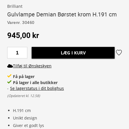
Brilliant
Gulvlampe Demian Børstet krom H.191 cm
Varenr.
30460
945,00 kr
LÆG I KURV
Tilføj til Ønskeskyen
Få på lager
På lager i alle butikker
-
Se lagerstatus i dit bolighus
(
Opdateret kl. 12.58
)
H.191 cm
Unikt design
Giver et godt lys