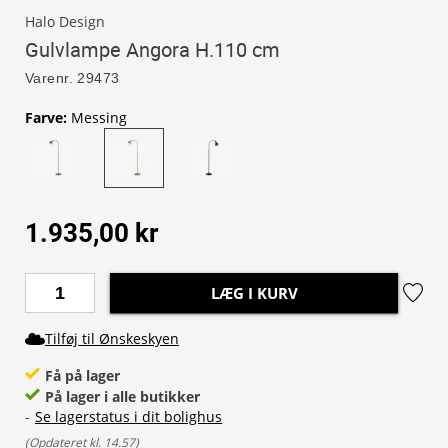
Halo Design
Gulvlampe Angora H.110 cm
Varenr.
29473
Farve
:
Messing
1.935,00 kr
LÆG I KURV
Tilføj til Ønskeskyen
Få på lager
På lager i alle butikker
-
Se lagerstatus i dit bolighus
(
Opdateret kl. 14.57
)