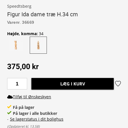
Speedtsberg
Figur Ida dame træ H.34 cm
Varenr.
36669
Højde, komma
:
34
375,00 kr
LÆG I KURV
Tilføj til Ønskeskyen
Få på lager
På lager i alle butikker
-
Se lagerstatus i dit bolighus
(
Opdateret kl. 13.58
)