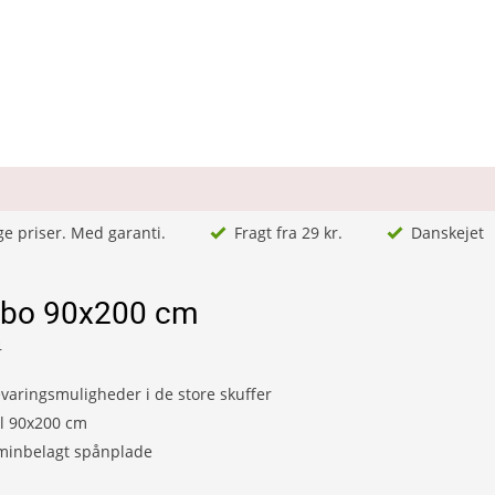
ge priser. Med garanti.
Fragt fra 29 kr.
Danskejet
Bibo 90x200 cm
4
aringsmuligheder i de store skuffer
 90x200 cm
minbelagt spånplade