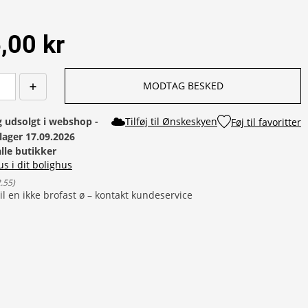
,00 kr
MODTAG BESKED
g udsolgt i webshop - 
Tilføj til Ønskeskyen
Føj til favoritter
lager 17.09.2026
alle butikker
us i dit bolighus
2.55
)
il en ikke brofast ø – kontakt kundeservice