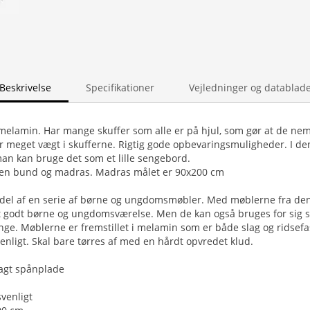
Beskrivelse
Specifikationer
Vejledninger og datablad
 melamin. Har mange skuffer som alle er på hjul, som gør at de ne
r meget vægt i skufferne. Rigtig gode opbevaringsmuligheder. I de
an kan bruge det som et lille sengebord.
den bund og madras. Madras målet er 90x200 cm
 del af en serie af børne og ungdomsmøbler. Med møblerne fra den
t godt børne og ungdomsværelse. Men de kan også bruges for sig s
. Møblerne er fremstillet i melamin som er både slag og ridsefas
nligt. Skal bare tørres af med en hårdt opvredet klud.
agt spånplade
venligt