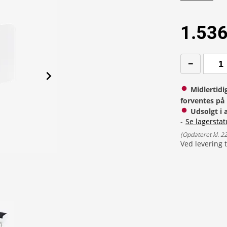
1.536
Midlertidi
forventes på 
Udsolgt i 
-
Se lagerstat
(
Opdateret kl. 2
Ved levering t