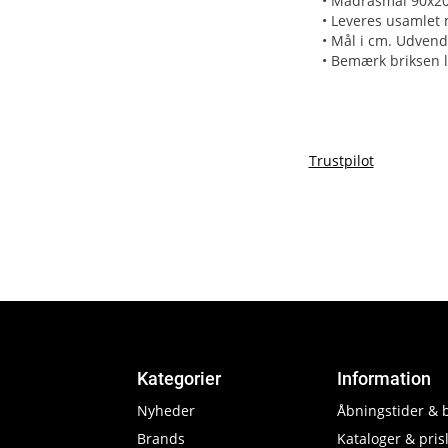
• Madrasmål 90x2
• Leveres usamlet 
• Mål i cm. Udvendi
• Bemærk briksen 
Trustpilot
Kategorier
Information
Nyheder
Åbningstider & 
Brands
Kataloger & prisl