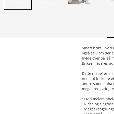
Smart briks i hvid
også selv om der e
hylde ovenpå, så m
Briksen leveres u
Dette møbel er en
nemt at indrette e
andre sammenhænge
meget rengøringsve
• Hvid melaminbel
• Ridse og slagfast.
• Meget rengørings