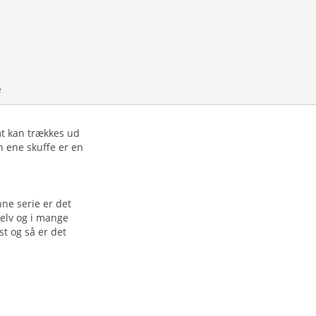
e
mt kan trækkes ud
n ene skuffe er en
ne serie er det
elv og i mange
t og så er det