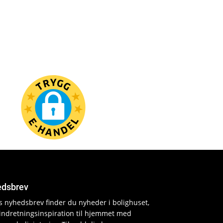
dsbrev
es nyhedsbrev finder du nyheder i bolighuset,
indretningsinspiration til hjemmet med