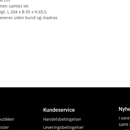
00 cm
men samles let
gt. L.204 x B.95 x H.65,5.
leveres uden bund og madras
Nyhe
Kundeservice
I vor
butikker
Handelsbetingelser
samt 
ister
Leveringsbetingelser