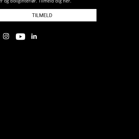
r og boliginteriør. Tilmeld dig her.
TILMELD