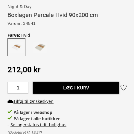
Night & Day
Boxlagen Percale Hvid 90x200 cm
Varenr.
34541
Farve
:
Hvid
212,00 kr
LÆG I KURV
Tilføj til Ønskeskyen
På lager i webshop
På lager i alle butikker
-
Se lagerstatus i dit bolighus
(
Opdateret kl. 19.57
)