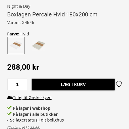
Night & Day
Boxlagen Percale Hvid 180x200 cm
Varenr.
34545
Farve
:
Hvid
288,00 kr
LÆG I KURV
Tilføj til Ønskeskyen
På lager i webshop
På lager i alle butikker
-
Se lagerstatus i dit bolighus
(
Opdateret kl. 22.55
)