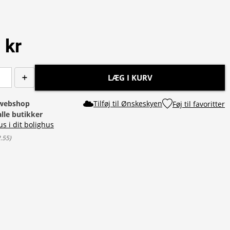
 kr
LÆG I KURV
i webshop
Tilføj til Ønskeskyen
Føj til favoritter
alle butikker
us i dit bolighus
2.55
)