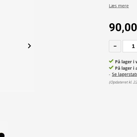
Læs mere
90,00
På lager 
På lager i 
-
Se lagerstat
(
Opdateret kl. 2