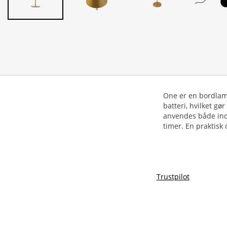
One er en bordlam
batteri, hvilket g
anvendes både inde
timer. En praktisk 
Trustpilot