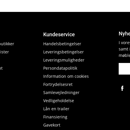
Nyhe
Kundeservice
I vor
butikker
Handelsbetingelser
samt 
ister
Leveringsbetingelser
møble
Leveringsmuligheder
pt
Persondatapolitik
Information om cookies
Fortrydelsesret
Samlevejledninger
Vedligeholdelse
Lån en trailer
Finansiering
Gavekort