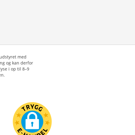
 udstyret med
ing og kan derfor
se i op til 8–9
en.