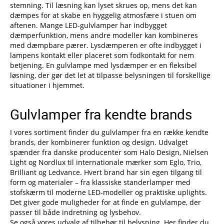
stemning. Til læsning kan lyset skrues op, mens det kan
dæmpes for at skabe en hyggelig atmosfære i stuen om
aftenen. Mange LED‑gulvlamper har indbygget
dæmperfunktion, mens andre modeller kan kombineres
med dæmpbare pærer. Lysdæmperen er ofte indbygget i
lampens kontakt eller placeret som fodkontakt for nem
betjening. En gulvlampe med lysdæmper er en fleksibel
løsning, der gør det let at tilpasse belysningen til forskellige
situationer i hjemmet.
Gulvlamper fra kendte brands
I vores sortiment finder du gulvlamper fra en række kendte
brands, der kombinerer funktion og design. Udvalget
spænder fra danske producenter som Halo Design, Nielsen
Light og Nordlux til internationale mærker som Eglo, Trio,
Brilliant og Ledvance. Hvert brand har sin egen tilgang til
form og materialer – fra klassiske standerlamper med
stofskærm til moderne LED‑modeller og praktiske uplights.
Det giver gode muligheder for at finde en gulvlampe, der
passer til både indretning og lysbehov.
Se også vores udvalg af tilbehør til belysning. Her finder du