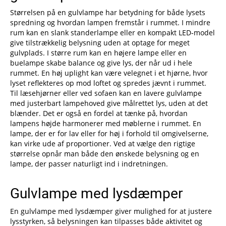
Størrelsen på en gulvlampe har betydning for både lysets
spredning og hvordan lampen fremstår i rummet. I mindre
rum kan en slank standerlampe eller en kompakt LED‑model
give tilstrækkelig belysning uden at optage for meget
gulvplads. I større rum kan en højere lampe eller en
buelampe skabe balance og give lys, der når ud i hele
rummet. En høj uplight kan være velegnet i et hjørne, hvor
lyset reflekteres op mod loftet og spredes jævnt i rummet.
Til læsehjørner eller ved sofaen kan en lavere gulvlampe
med justerbart lampehoved give målrettet lys, uden at det
blænder. Det er også en fordel at tænke på, hvordan
lampens højde harmonerer med møblerne i rummet. En
lampe, der er for lav eller for høj i forhold til omgivelserne,
kan virke ude af proportioner. Ved at vælge den rigtige
størrelse opnår man både den ønskede belysning og en
lampe, der passer naturligt ind i indretningen.
Gulvlampe med lysdæmper
En gulvlampe med lysdæmper giver mulighed for at justere
lysstyrken, så belysningen kan tilpasses både aktivitet og