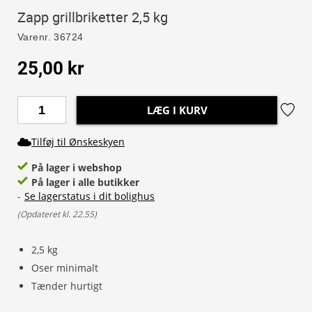
Zapp grillbriketter 2,5 kg
Varenr.
36724
25,00 kr
LÆG I KURV
Tilføj til Ønskeskyen
På lager i webshop
På lager i alle butikker
-
Se lagerstatus i dit bolighus
(
Opdateret kl. 22.55
)
2,5 kg
Oser minimalt
Tænder hurtigt