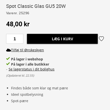
Spot Classic Glas GU5 20W
Varenr.
25296
48,00 kr
LÆG I KURV
Tilføj til Ønskeskyen
På lager i webshop
På lager i alle butikker
-
Se lagerstatus i dit bolighus
(
Opdateret kl. 22.55
)
Findes både som klar og mat pære
Ideel spotbelysning
Spot-pære