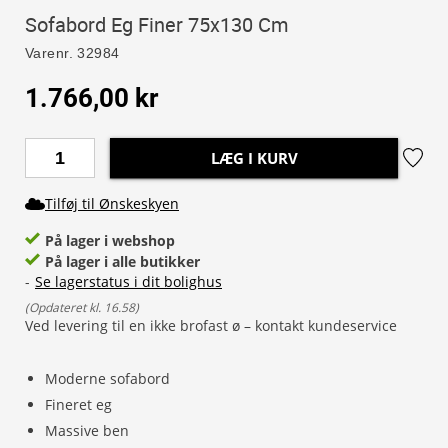
Sofabord Eg Finer 75x130 Cm
Varenr.
32984
1.766,00 kr
LÆG I KURV
Tilføj til Ønskeskyen
På lager i webshop
På lager i alle butikker
-
Se lagerstatus i dit bolighus
(
Opdateret kl. 16.58
)
Ved levering til en ikke brofast ø – kontakt kundeservice
Moderne sofabord
Fineret eg
Massive ben