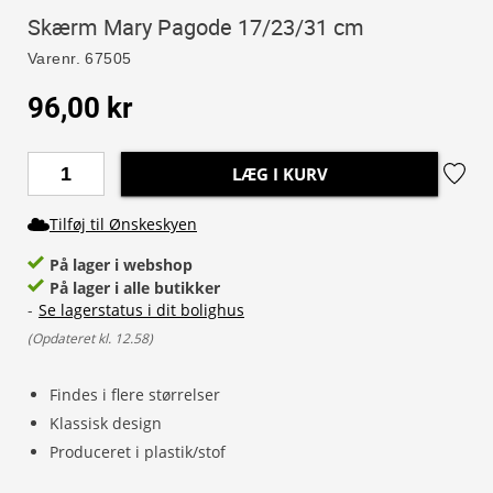
Skærm Mary Pagode 17/23/31 cm
Varenr.
67505
96,00 kr
LÆG I KURV
Tilføj til Ønskeskyen
På lager i webshop
På lager i alle butikker
-
Se lagerstatus i dit bolighus
(
Opdateret kl. 12.58
)
Findes i flere størrelser
Klassisk design
Produceret i plastik/stof