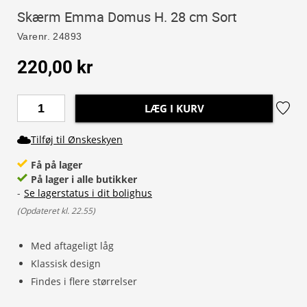
Skærm Emma Domus H. 28 cm Sort
Varenr.
24893
220,00 kr
LÆG I KURV
Tilføj til Ønskeskyen
Få på lager
På lager i alle butikker
-
Se lagerstatus i dit bolighus
(
Opdateret kl. 22.55
)
Med aftageligt låg
Klassisk design
Findes i flere størrelser