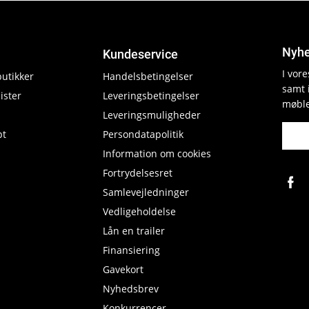
Nyhe
Kundeservice
I vor
butikker
Handelsbetingelser
samt 
ister
Leveringsbetingelser
møble
Leveringsmuligheder
pt
Persondatapolitik
Information om cookies
Fortrydelsesret
Samlevejledninger
Vedligeholdelse
Lån en trailer
Finansiering
Gavekort
Nyhedsbrev
Konkurrencer