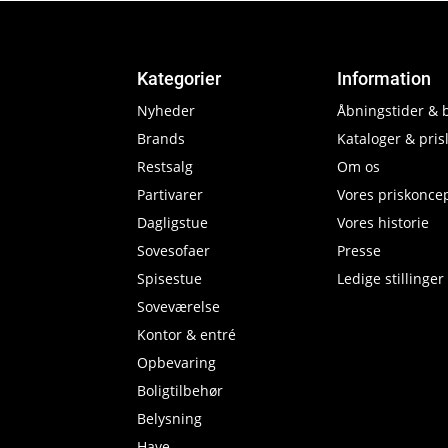
Kategorier
Information
Nyheder
Åbningstider & 
Brands
Kataloger & prisl
Restsalg
Om os
Partivarer
Vores priskonce
Dagligstue
Vores historie
Sovesofaer
Presse
Spisestue
Ledige stillinger
Soveværelse
Kontor & entré
Opbevaring
Boligtilbehør
Belysning
Have