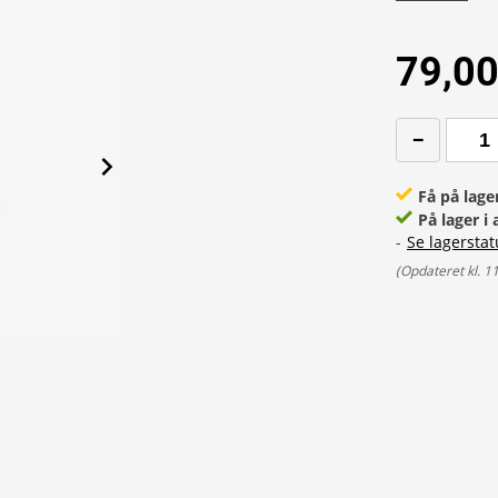
79,00
Få på lage
På lager i 
-
Se lagerstat
(
Opdateret kl. 1