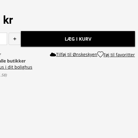
 kr
LÆG I KURV
r
Tilføj til Ønskeskyen
Føj til favoritter
alle butikker
us i dit bolighus
1.58
)