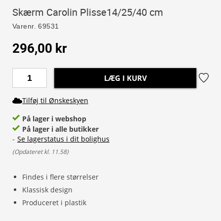
Skærm Carolin Plisse14/25/40 cm
Varenr.
69531
296,00 kr
LÆG I KURV
Tilføj til Ønskeskyen
På lager i webshop
På lager i alle butikker
-
Se lagerstatus i dit bolighus
(
Opdateret kl. 11.58
)
Findes i flere størrelser
Klassisk design
Produceret i plastik