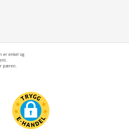
n er enkel og
ent.
er pæren.