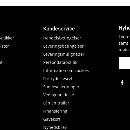
Nyhe
Kundeservice
I vor
butikker
Handelsbetingelser
samt 
ister
Leveringsbetingelser
møble
Leveringsmuligheder
pt
Persondatapolitik
Information om cookies
Fortrydelsesret
Samlevejledninger
Vedligeholdelse
Lån en trailer
Finansiering
Gavekort
Nyhedsbrev