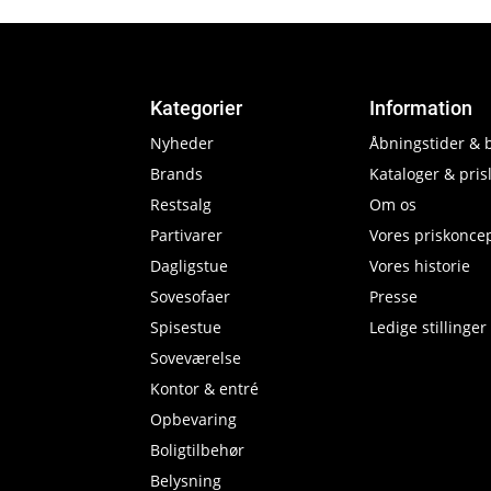
Kategorier
Information
Nyheder
Åbningstider & 
Brands
Kataloger & prisl
Restsalg
Om os
Partivarer
Vores priskonce
Dagligstue
Vores historie
Sovesofaer
Presse
Spisestue
Ledige stillinger
Soveværelse
Kontor & entré
Opbevaring
Boligtilbehør
Belysning