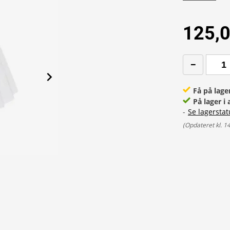
125,0
Få på lage
På lager i 
-
Se lagerstat
(
Opdateret kl. 1