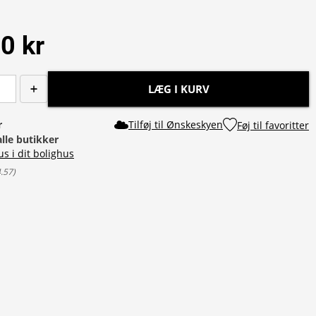
0 kr
LÆG I KURV
r
Tilføj til Ønskeskyen
Føj til favoritter
alle butikker
us i dit bolighus
4.57
)