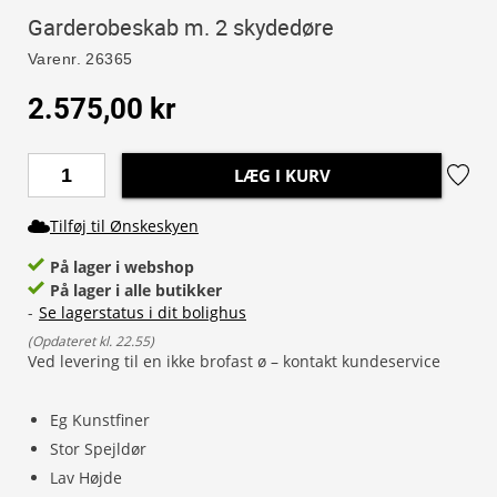
Garderobeskab m. 2 skydedøre
Varenr.
26365
2.575,00 kr
LÆG I KURV
Tilføj til Ønskeskyen
På lager i webshop
På lager i alle butikker
-
Se lagerstatus i dit bolighus
(
Opdateret kl. 22.55
)
Ved levering til en ikke brofast ø – kontakt kundeservice
Eg Kunstfiner
Stor Spejldør
Lav Højde