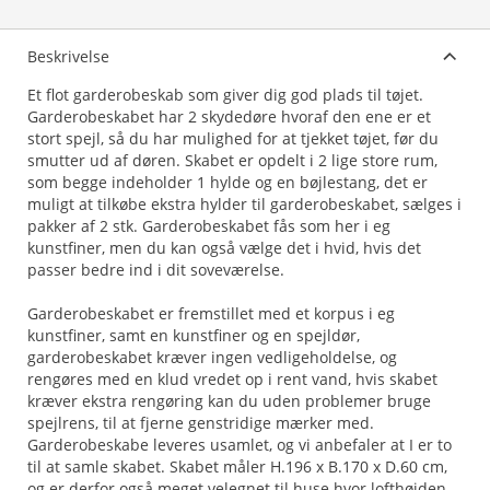
Beskrivelse
Et flot garderobeskab som giver dig god plads til tøjet.
Garderobeskabet har 2 skydedøre hvoraf den ene er et
stort spejl, så du har mulighed for at tjekket tøjet, før du
smutter ud af døren. Skabet er opdelt i 2 lige store rum,
som begge indeholder 1 hylde og en bøjlestang, det er
muligt at tilkøbe ekstra hylder til garderobeskabet, sælges i
pakker af 2 stk. Garderobeskabet fås som her i eg
kunstfiner, men du kan også vælge det i hvid, hvis det
passer bedre ind i dit soveværelse.
Garderobeskabet er fremstillet med et korpus i eg
kunstfiner, samt en kunstfiner og en spejldør,
garderobeskabet kræver ingen vedligeholdelse, og
rengøres med en klud vredet op i rent vand, hvis skabet
kræver ekstra rengøring kan du uden problemer bruge
spejlrens, til at fjerne genstridige mærker med.
Garderobeskabe leveres usamlet, og vi anbefaler at I er to
til at samle skabet. Skabet måler H.196 x B.170 x D.60 cm,
og er derfor også meget velegnet til huse hvor lofthøjden