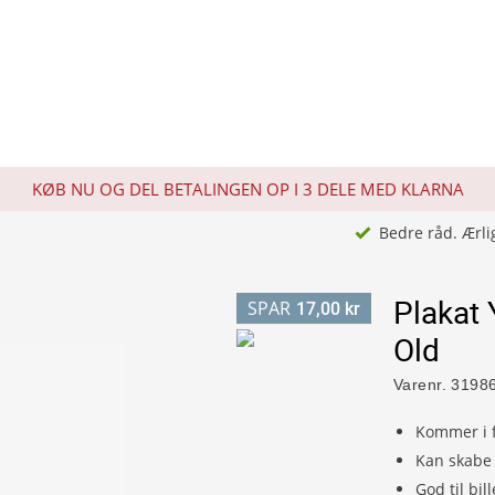
KØB NU OG DEL BETALINGEN OP I 3 DELE MED KLARNA
Bedre råd. Ærli
Plakat 
SPAR
17,00 kr
Old
Varenr.
3198
Kommer i f
Kan skabe 
God til bi