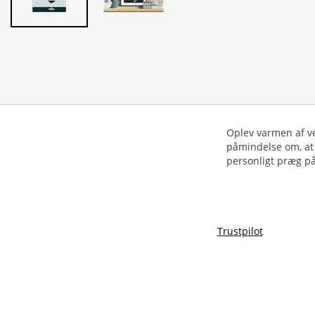
Oplev varmen af ve
påmindelse om, at æ
personligt præg på
Trustpilot