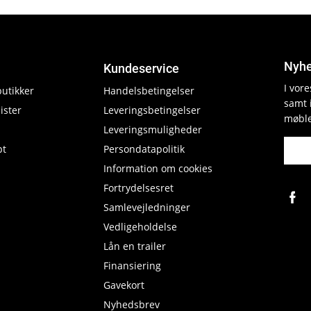
Nyhe
Kundeservice
I vor
butikker
Handelsbetingelser
samt 
ister
Leveringsbetingelser
møble
Leveringsmuligheder
pt
Persondatapolitik
Information om cookies
Fortrydelsesret
Samlevejledninger
Vedligeholdelse
Lån en trailer
Finansiering
Gavekort
Nyhedsbrev