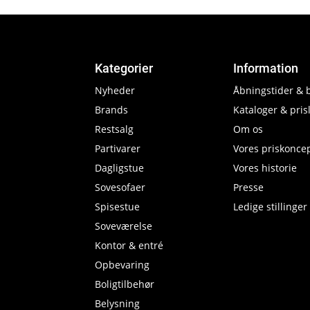
Kategorier
Information
Nyheder
Åbningstider & 
Brands
Kataloger & prisl
Restsalg
Om os
Partivarer
Vores priskonce
Dagligstue
Vores historie
Sovesofaer
Presse
Spisestue
Ledige stillinger
Soveværelse
Kontor & entré
Opbevaring
Boligtilbehør
Belysning