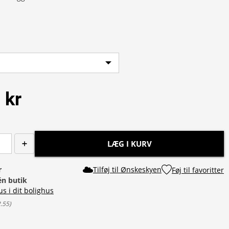
 kr
LÆG I KURV
r
Tilføj til Ønskeskyen
Føj til favoritter
 én butik
us i dit bolighus
2.55
)