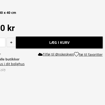
30 x 40 cm
0 kr
LÆG I KURV
r
Tilføj til Ønskeskyen
Føj til favoritter
alle butikker
us i dit bolighus
6.57
)