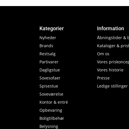
Kategorier
Information
Nyheder
Åbningstider & 
Brands
Kataloger & prisl
Restsalg
Om os
Partivarer
Vores priskonce
Dagligstue
Vores historie
Sovesofaer
Presse
Spisestue
Ledige stillinger
Soveværelse
Kontor & entré
Opbevaring
Boligtilbehør
Belysning