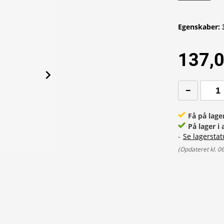
Egenskaber
:
137,0
Få på lage
På lager i 
-
Se lagerstat
(
Opdateret kl. 0