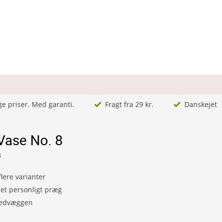
ge priser. Med garanti.
Fragt fra 29 kr.
Danskejet
Vase No. 8
8
lere varianter
et personligt præg
lledvæggen