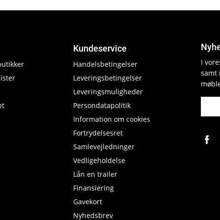
Nyhe
Kundeservice
I vor
butikker
Handelsbetingelser
samt 
ister
Leveringsbetingelser
møble
Leveringsmuligheder
pt
Persondatapolitik
Information om cookies
Fortrydelsesret
Samlevejledninger
Vedligeholdelse
Lån en trailer
Finansiering
Gavekort
Nyhedsbrev