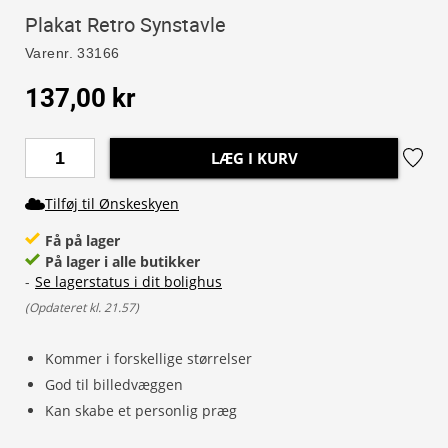
Plakat Retro Synstavle
Varenr.
33166
137,00 kr
LÆG I KURV
Tilføj til Ønskeskyen
Få på lager
På lager i alle butikker
-
Se lagerstatus i dit bolighus
(
Opdateret kl. 21.57
)
Kommer i forskellige størrelser
God til billedvæggen
Kan skabe et personlig præg