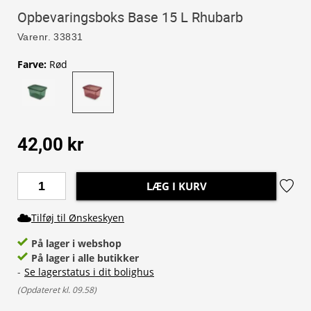
Opbevaringsboks Base 15 L Rhubarb
Varenr.
33831
Farve
:
Rød
42,00 kr
LÆG I KURV
Tilføj til Ønskeskyen
På lager i webshop
På lager i alle butikker
-
Se lagerstatus i dit bolighus
(
Opdateret kl. 09.58
)