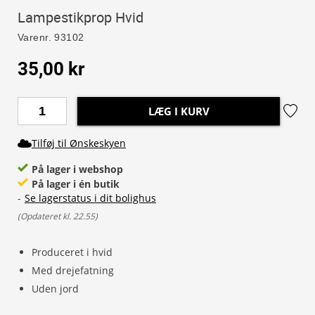
Lampestikprop Hvid
Varenr.
93102
35,00 kr
LÆG I KURV
Tilføj til Ønskeskyen
På lager i webshop
På lager i én butik
-
Se lagerstatus i dit bolighus
(
Opdateret kl. 22.55
)
Produceret i hvid
Med drejefatning
Uden jord