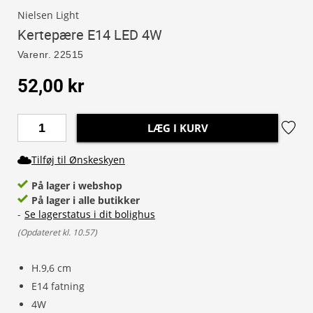
Nielsen Light
Kertepære E14 LED 4W
Varenr.
22515
52,00 kr
LÆG I KURV
Tilføj til Ønskeskyen
På lager i webshop
På lager i alle butikker
-
Se lagerstatus i dit bolighus
(
Opdateret kl. 10.57
)
H.9,6 cm
E14 fatning
4W