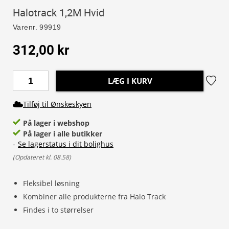
Halotrack 1,2M Hvid
Varenr.
99919
312,00 kr
LÆG I KURV
Tilføj til Ønskeskyen
På lager i webshop
På lager i alle butikker
-
Se lagerstatus i dit bolighus
(
Opdateret kl. 08.58
)
Fleksibel løsning
Kombiner alle produkterne fra Halo Track
Findes i to størrelser