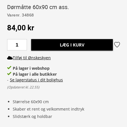
Dørmåtte 60x90 cm ass.
Varenr.
34868
84,00 kr
LÆG I KURV
Tilføj til Ønskeskyen
På lager i webshop
På lager i alle butikker
-
Se lagerstatus i dit bolighus
(
Opdateret kl. 22.55
)
Størrelse 60x90 cm
Skaber et rent og velkomment indtryk
Slidstærk og holdbar